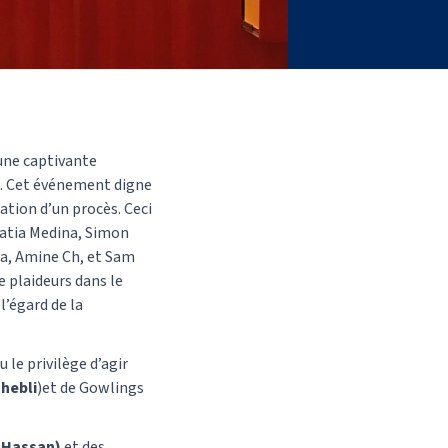
 une captivante
it. Cet événement digne
ation d’un procès. Ceci
Katia Medina, Simon
a, Amine Ch, et Sam
e plaideurs dans le
l’égard de la
u le privilège d’agir
hebli
)et de Gowlings
 Hassan)
et des