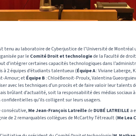
est tenu au laboratoire de Cyberjustice de l’Université de Montréal
rganisée par le
Comité Droit et technologie
de la Faculté de dro
ut d’intégrer certaines capacités technologiques dans l’administr
à 2 équipes d’étudiants talentueux (
Équipe A
: Viviane Laberge, 
int-Amour; et
Équipe B
: ChloéBenoit-Proulx, Valentina Gueorguiev
ser avec les techniques d’un procès et de faire valoir leur talents d
mais brûlant d’actualité, soit la responsabilité des médias sociaux à 
onfidentielles qu’ils colligent sur leurs usagers.
 consécutive,
Me Jean-François Latreille
de
DUBÉ LATREILLE
a e
ie de 2 remarquables collègues de McCarthy Tétreault (
Me Lea C
initiative du président du
Comité Droit et technologie
(
M. Nathan