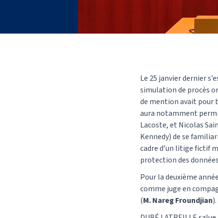
Le 25 janvier dernier s’
simulation de procès o
de mention avait pour b
aura notamment permis 
Lacoste, et Nicolas Sa
Kennedy) de se familiari
cadre d’un litige fictif 
protection des données c
Pour la deuxième année
comme juge en compagn
(
M. Nareg Froundjian
).
DUBÉ LATREILLE salue l’