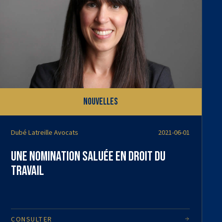
Nouvelles
Dubé Latreille Avocats
2021-06-01
Une nomination saluée en droit du
travail
CONSULTER