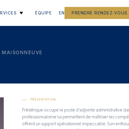
EN
RVICES
ÉQUIPE
PRENDRE RENDEZ-VOUS
E MAISONNEUVE
PRÉSENTATION
Frédérique occupe le poste d’adjointe administrative d
professionnalisme lui permettent de maîtriser les compét
offrent un support opérationnel impeccable. Son enthous