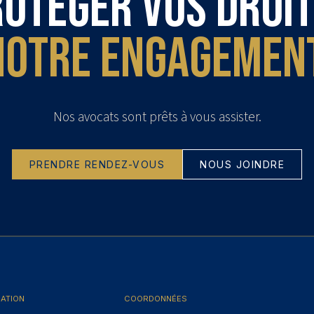
otéger vos droit
notre engagement
Nos avocats sont prêts à vous assister.
PRENDRE RENDEZ-VOUS
NOUS JOINDRE
GATION
COORDONNÉES