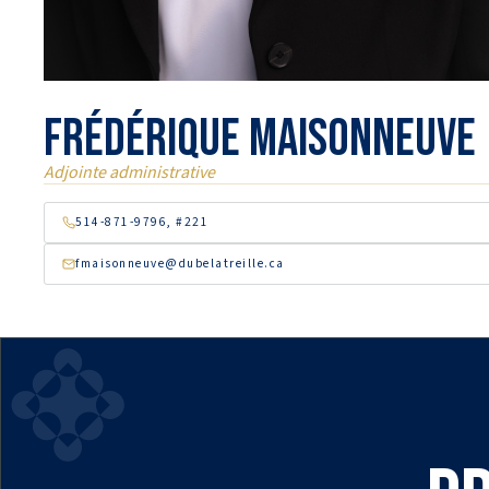
Frédérique Maisonneuve
Adjointe administrative
514-871-9796, #221
fmaisonneuve@dubelatreille.ca