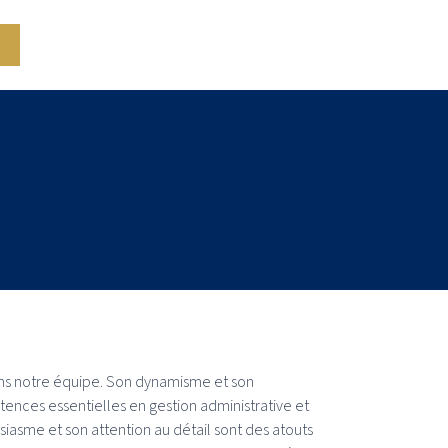
ans notre équipe. Son dynamisme et son
ences essentielles en gestion administrative et
iasme et son attention au détail sont des atouts