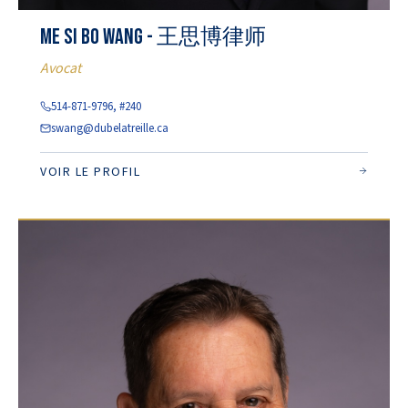
Me Si Bo Wang - 王思博律师
Avocat
514-871-9796, #240
swang@dubelatreille.ca
VOIR LE PROFIL