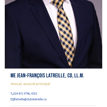
Me Jean-François Latreille, CD, LL.M.
Avocat, associé principal
514-871-9796, #232
jflatreille@dubelatreille.ca