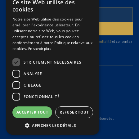
Ce site Web utilise des
Pour suivre nos articles et l’actualité juridique.
FRENCH
cookies
ENGLISH
Notre site Web utilise des cookies pour
améliorer l'expérience utilisateur. En
utilisant notre site Web, vous pouvez
acceptez ou refusez tous les cookies
En vous abonnant, vous acceptez notre
politique de confidentialité
et consentez
conformément à notre Politique relative aux
à recevoir des mises à jour de notre cabinet.
cookies.
En savoir plus
STRICTEMENT NÉCESSAIRES
ANALYSE
CIBLAGE
Politique de confidentialité
FONCTIONNALITÉ
Politique sur les témoins
Sommaire des règles de gouvernance
Conditions générales d'utilisation
ACCEPTER TOUT
REFUSER TOUT
© 2026 Dubé Latreille Avocats Inc. — Tous droits réservés.
AFFICHER LES DÉTAILS