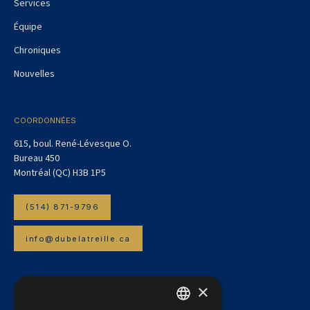
Services
Équipe
Chroniques
Nouvelles
COORDONNÉES
615, boul. René-Lévesque O.
Bureau 450
Montréal (QC) H3B 1P5
(514) 871-9796
info@dubelatreille.ca
×
INFOLETTRE