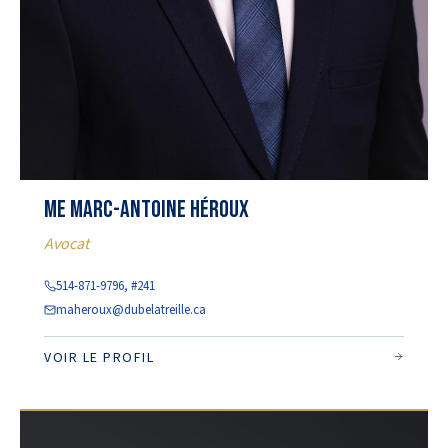
Me Marc-Antoine Héroux
Avocat
514-871-9796, #241
maheroux@dubelatreille.ca
VOIR LE PROFIL