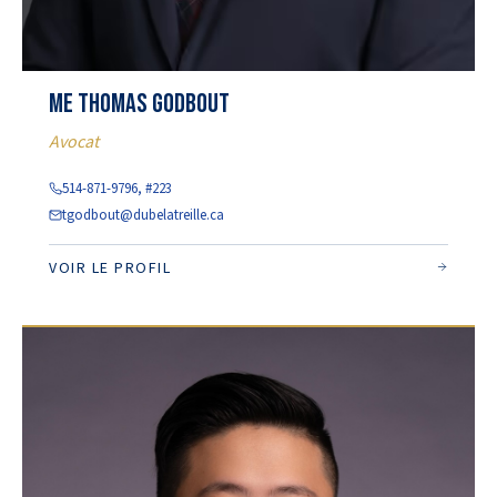
Me Thomas Godbout
Avocat
514-871-9796, #223
tgodbout@dubelatreille.ca
VOIR LE PROFIL