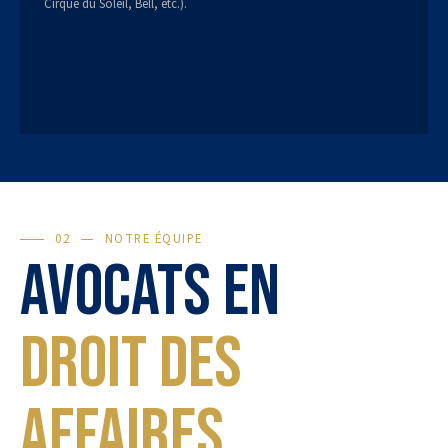
Cirque du Soleil, Bell, etc.).
02
NOTRE ÉQUIPE
Avocats en
Droit des
affaires