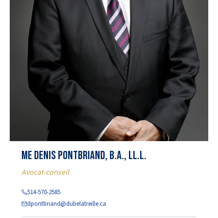
Me Denis Pontbriand, b.a., ll.l.
Avocat-conseil
514-570-2585
dpontbriand@dubelatreille.ca