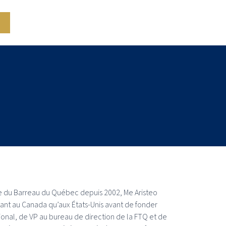
e du Barreau du Québec depuis 2002, Me Aristeo
 tant au Canada qu’aux États-Unis avant de fonder
tional, de VP au bureau de direction de la FTQ et de