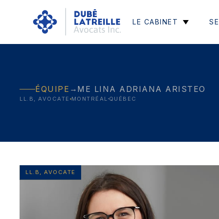
LE CABINET
SE
→
ÉQUIPE
ME LINA ADRIANA ARISTEO
LL.B, AVOCATE
MONTRÉAL
QUÉBEC
LL.B, AVOCATE