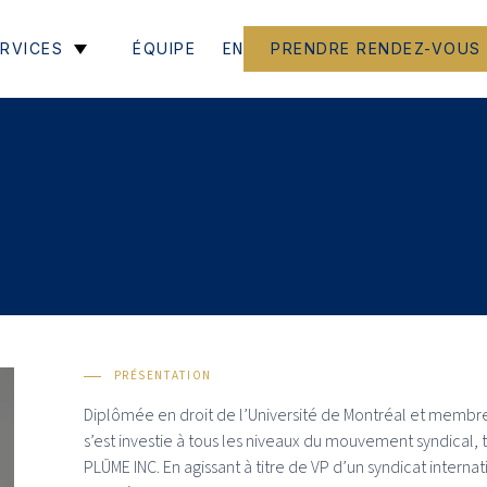
EN
RVICES
ÉQUIPE
PRENDRE RENDEZ-VOUS
PRÉSENTATION
Diplômée en droit de l’Université de Montréal et membr
s’est investie à tous les niveaux du mouvement syndical,
PLŪME INC. En agissant à titre de VP d’un syndicat interna