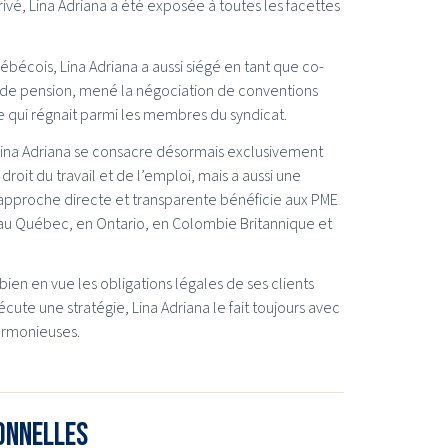
ivé, Lina Adriana a été exposée à toutes les facettes
ébécois, Lina Adriana a aussi siégé en tant que co-
s de pension, mené la négociation de conventions
ève qui régnait parmi les membres du syndicat.
Lina Adriana se consacre désormais exclusivement
oit du travail et de l’emploi, mais a aussi une
on approche directe et transparente bénéficie aux PME
t au Québec, en Ontario, en Colombie Britannique et
ien en vue les obligations légales de ses clients
écute une stratégie, Lina Adriana le fait toujours avec
harmonieuses.
ionnelles