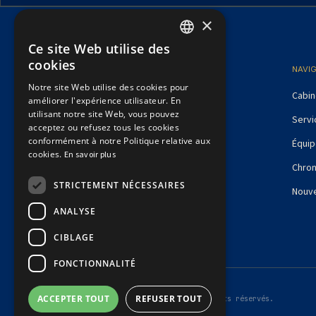
×
Ce site Web utilise des
FRENCH
cookies
NAVI
ENGLISH
Notre site Web utilise des cookies pour
Cabin
améliorer l'expérience utilisateur. En
utilisant notre site Web, vous pouvez
Servi
acceptez ou refusez tous les cookies
conformément à notre Politique relative aux
Équi
cookies.
En savoir plus
Chro
STRICTEMENT NÉCESSAIRES
Nouve
ANALYSE
CIBLAGE
FONCTIONNALITÉ
ACCEPTER TOUT
REFUSER TOUT
© 2026 Dubé Latreille Avocats Inc. — Tous droits réservés.