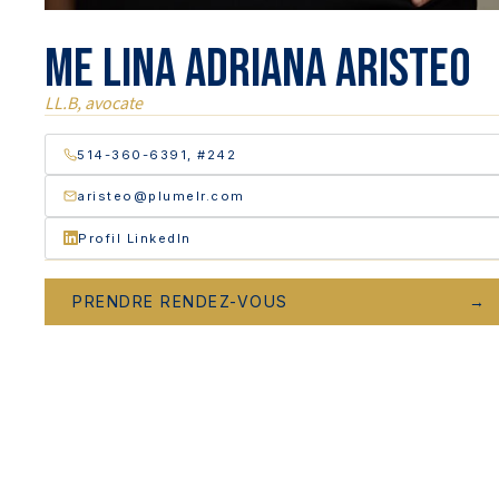
Me Lina Adriana Aristeo
LL.B, avocate
514-360-6391, #242
aristeo@plumelr.com
Profil LinkedIn
PRENDRE RENDEZ-VOUS
→