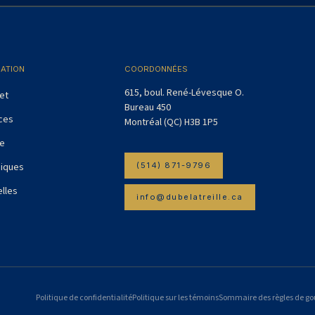
GATION
COORDONNÉES
615, boul. René-Lévesque O.
et
Bureau 450
ces
Montréal (QC) H3B 1P5
pe
niques
(514) 871-9796
lles
info@dubelatreille.ca
Politique de confidentialité
Politique sur les témoins
Sommaire des règles de g