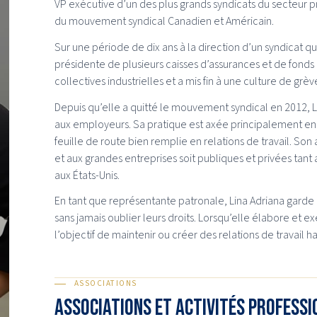
VP exécutive d’un des plus grands syndicats du secteur pr
du mouvement syndical Canadien et Américain.
Sur une période de dix ans à la direction d’un syndicat qu
présidente de plusieurs caisses d’assurances et de fond
collectives industrielles et a mis fin à une culture de gr
Depuis qu’elle a quitté le mouvement syndical en 2012, 
aux employeurs. Sa pratique est axée principalement en dr
feuille de route bien remplie en relations de travail. S
et aux grandes entreprises soit publiques et privées tan
aux États-Unis.
En tant que représentante patronale, Lina Adriana garde b
sans jamais oublier leurs droits. Lorsqu’elle élabore et ex
l’objectif de maintenir ou créer des relations de travail 
ASSOCIATIONS
Associations et activités profess