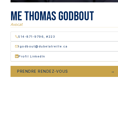
Me Thomas Godbout
Avocat
514-871-9796, #223
tgodbout@dubelatreille.ca
Profil LinkedIn
PRENDRE RENDEZ-VOUS
→