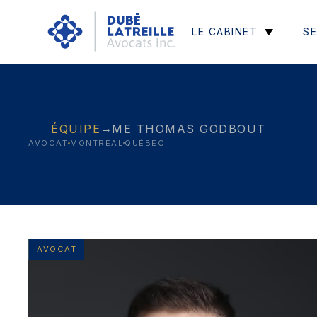
LE CABINET
SE
→
ÉQUIPE
ME THOMAS GODBOUT
AVOCAT
MONTRÉAL
QUÉBEC
AVOCAT