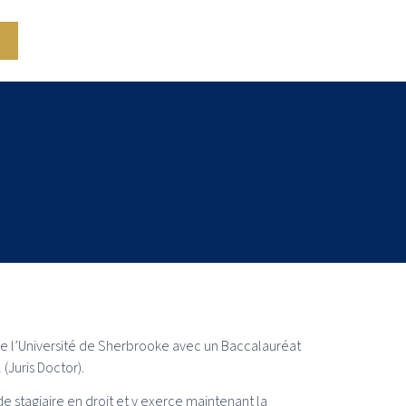
e l’Université de Sherbrooke avec un Baccalauréat
 (Juris Doctor).
 de stagiaire en droit et y exerce maintenant la