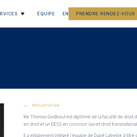
EN
RVICES
ÉQUIPE
PRENDRE RENDEZ-VOUS
PRÉSENTATION
Me Thomas Godbout est diplômé de la faculté de droit d
en droit et un DESS en
common law
et droit transnational
Il a initialement intégré l’équipe de Dubé Latreille à titre