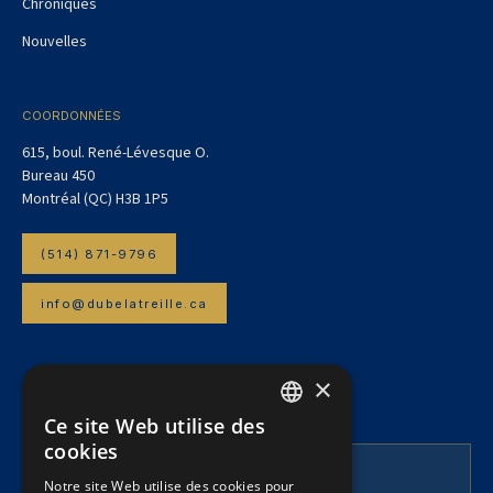
Chroniques
Nouvelles
COORDONNÉES
615, boul. René-Lévesque O.
Bureau 450
Montréal (QC) H3B 1P5
(514) 871-9796
info@dubelatreille.ca
×
INFOLETTRE
Pour suivre nos articles et l’actualité juridique.
Ce site Web utilise des
FRENCH
cookies
ENGLISH
Notre site Web utilise des cookies pour