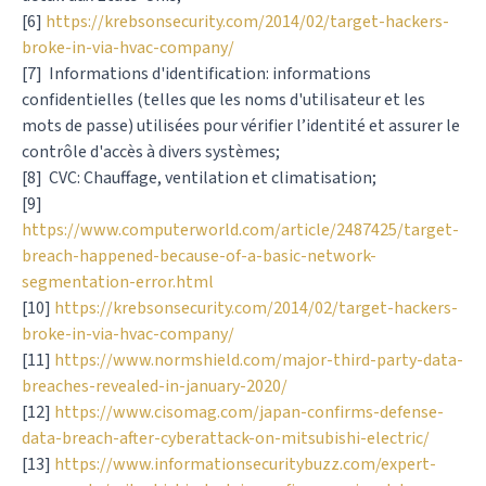
[6]
https://krebsonsecurity.com/2014/02/target-hackers-
broke-in-via-hvac-company/
[7] Informations d'identification: informations
confidentielles (telles que les noms d'utilisateur et les
mots de passe) utilisées pour vérifier l’identité et assurer le
contrôle d'accès à divers systèmes;
[8] CVC: Chauffage, ventilation et climatisation;
[9]
https://www.computerworld.com/article/2487425/target-
breach-happened-because-of-a-basic-network-
segmentation-error.html
[10]
https://krebsonsecurity.com/2014/02/target-hackers-
broke-in-via-hvac-company/
[11]
https://www.normshield.com/major-third-party-data-
breaches-revealed-in-january-2020/
[12]
https://www.cisomag.com/japan-confirms-defense-
data-breach-after-cyberattack-on-mitsubishi-electric/
[13]
https://www.informationsecuritybuzz.com/expert-