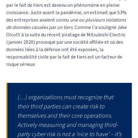
par le fait de tiers est devenu un phénomène en pleine
croissance. Juste avant la pandémie, on estimait que 53%
des entreprises avaient connu
une ou plusieurs violations
de données causées par un tiers
. Comme l'a souligné Jake
Olcott à la suite du récent piratage de Mitsubishi Electric
(janvier 2020) provoqué par une société affiliée et où des
données liées à la défense ont été exposées, la
responsabilité civile par le fait de tiers est un facteur de
risque sérieux:
(…) organizations must recognize that
their third parties can create risk to
themselves and their core operations.
Actively measuring and managing third-
party cyber risk is not a ‘nice to have’ – it’s