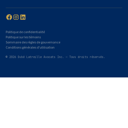
Politique de confidentialité
Politique sur les témoins
Sommaire des règles de gouvernance
Conditions générales d'utilisation
© 2026 Dubé Latreille Avocats Inc. — Tous droits réservés.