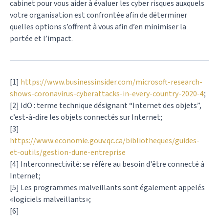
cabinet pour vous aider à évaluer les cyber risques auxquels
votre organisation est confrontée afin de déterminer
quelles options s’offrent à vous afin d’en minimiser la
portée et l’impact.
[1]
https://www.businessinsider.com/microsoft-research-
shows-coronavirus-cyberattacks-in-every-country-2020-4
;
[2] IdO : terme technique désignant “Internet des objets”,
c’est-à-dire les objets connectés sur Internet;
[3]
https://www.economie.gouv.qc.ca/bibliotheques/guides-
et-outils/gestion-dune-entreprise
[4] Interconnectivité: se réfère au besoin d'être connecté à
Internet;
[5] Les programmes malveillants sont également appelés
«logiciels malveillants»;
[6]