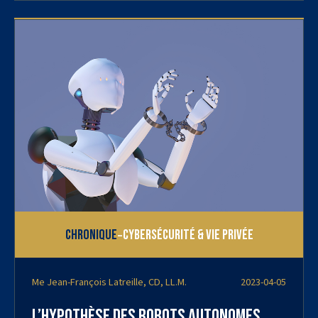
-
Chronique
Cybersécurité & vie privée
Me Jean-François Latreille, CD, LL.M.
2023-04-05
L’hypothèse des robots autonomes