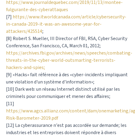
https://www.journaldequebec.com/2019/11/13/montee-
fulgurante-des-cyberattaques
[7]
https://www.itworldcanada.com/article/cybersecurity-
in-canada-2019-it-was-an-awesome-year-for-
attackers/425514
;
[8] Robert S. Mueller, III Director of FBI, RSA, Cyber Security
Conference, San Francisco, CA, March 01, 2012;
https://archives.fbi.gov/archives/news/speeches/combating-
threats-in-the-cyber-world-outsmarting-terrorists-
hackers-and-spies;
[9] «Hacks» fait référence à des «cyber-incidents impliquant
une violation d'un système d'information»;
[10] Dark web: un réseau Internet distinct utilisé par les
criminels pour communiquer et mener des affaires;
[11]
https://www.agcs.allianz.com/content/dam/onemarketing/agc
Risk-Barometer-2019.pdf
[12] La cyberassurance n'est pas accordée sur demande; les
industries et les entreprises doivent répondre à divers