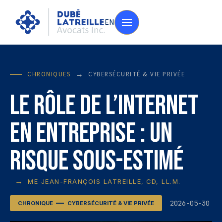
EN
→
CHRONIQUES
CYBERSÉCURITÉ & VIE PRIVÉE
Le rôle de l’internet
en entreprise : un
risque sous-estimé
→
ME JEAN-FRANÇOIS LATREILLE, CD, LL.M.
2026-05-30
CHRONIQUE
CYBERSÉCURITÉ & VIE PRIVÉE