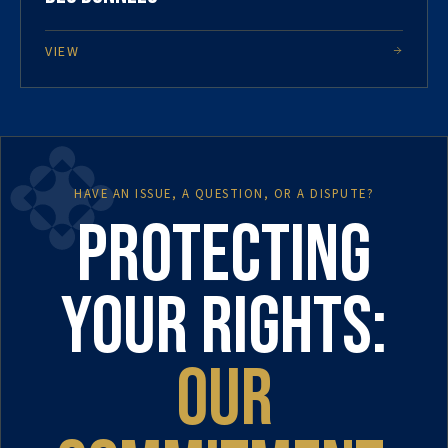
VIEW
HAVE AN ISSUE, A QUESTION, OR A DISPUTE?
Protecting
your rights:
our