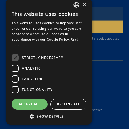
To follow our articles and legal news.
×
This website uses cookies
FRENCH
This website uses cookies to improve user
ENGLISH
experience. By using our website you can
consent to or refuse all cookies in
By subscribing, you agree to our
privacy policy
and consent to receive updates
accordance with our Cookie Policy.
Read
from our firm.
more
STRICTLY NECESSARY
ANALYTIC
TARGETING
Privacy Policy
FUNCTIONALITY
Cookie Policy
Summary of governance rules
Terms of Service
ACCEPT ALL
DECLINE ALL
© 2026 Dubé Latreille Avocats Inc. — All rights reserved.
SHOW DETAILS