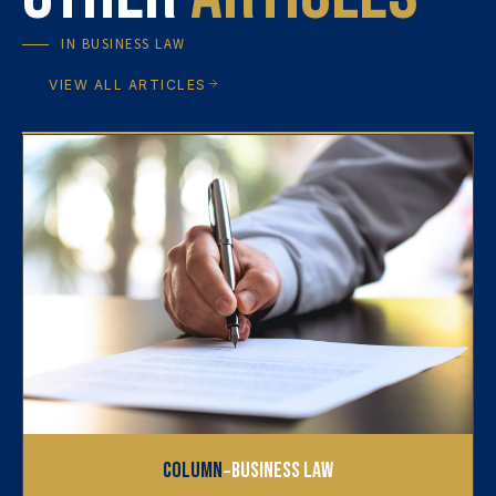
IN
BUSINESS LAW
VIEW ALL ARTICLES
-
Column
Business Law