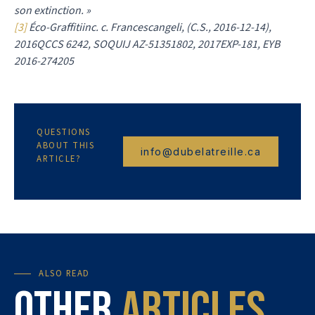
son extinction. »
[3]
Éco-Graffitiinc. c. Francescangeli, (C.S., 2016-12-14),
2016QCCS 6242, SOQUIJ AZ-51351802, 2017EXP-181, EYB
2016-274205
QUESTIONS
ABOUT THIS
info@dubelatreille.ca
ARTICLE?
ALSO READ
Other
articles