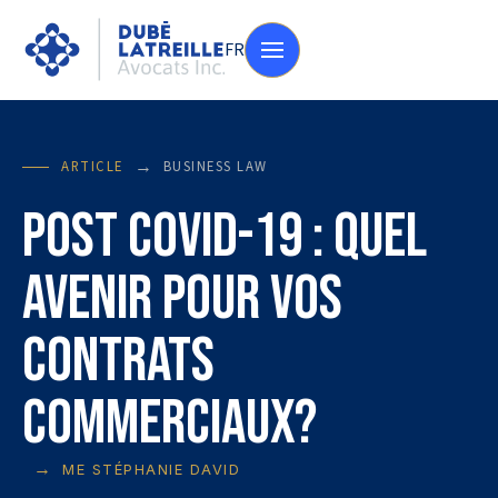
FR
→
ARTICLE
BUSINESS LAW
POST COVID-19 : Quel
avenir pour vos
contrats
commerciaux?
→
ME STÉPHANIE DAVID