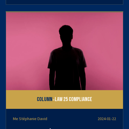
-
Column
Law 25 Compliance
Me Stéphanie David
2024-01-22