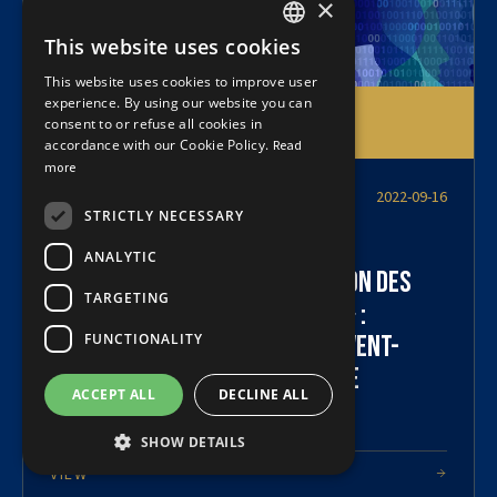
×
This website uses cookies
FRENCH
This website uses cookies to improve user
ENGLISH
experience. By using our website you can
-
Column
Law 25 Compliance
consent to or refuse all cookies in
accordance with our Cookie Policy.
Read
more
Me Jean-François Latreille, CD, LL.M.
2022-09-16
STRICTLY NECESSARY
Loi 25 et nomination d’un
ANALYTIC
« Responsable de la protection des
TARGETING
renseignements personnels » :
FUNCTIONALITY
comment les entreprises doivent-
elles assumer cette nouvelle
ACCEPT ALL
DECLINE ALL
obligation?
SHOW DETAILS
VIEW