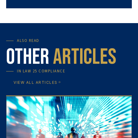
ALSO READ
Other
articles
IN
LAW 25 COMPLIANCE
VIEW ALL ARTICLES