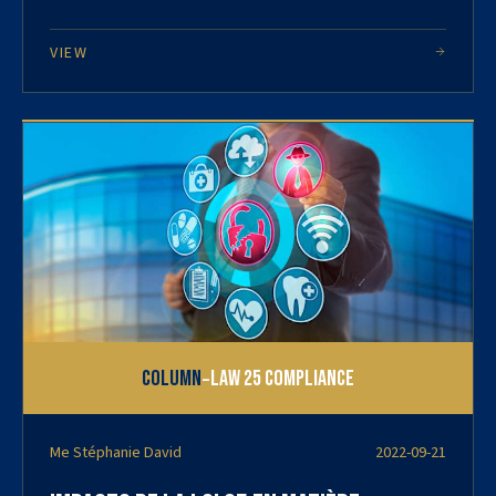
VIEW
-
Column
Law 25 Compliance
Me Stéphanie David
2022-09-21