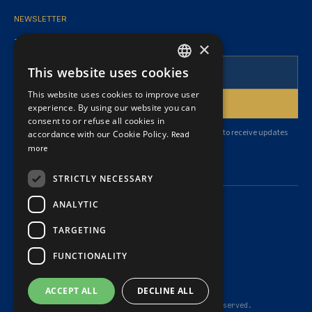
NEWSLETTER
To follow our articles and legal news.
×
This website uses cookies
FRENCH
This website uses cookies to improve user
ENGLISH
experience. By using our website you can
consent to or refuse all cookies in
By subscribing, you agree to our
privacy policy
and consent to receive updates
accordance with our Cookie Policy.
Read
from our firm.
more
STRICTLY NECESSARY
ANALYTIC
TARGETING
Privacy Policy
FUNCTIONALITY
Cookie Policy
Summary of governance rules
Terms of Service
ACCEPT ALL
DECLINE ALL
© 2026 Dubé Latreille Avocats Inc. — All rights reserved.