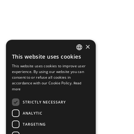
×
This website uses cookies
FRENCH
This website uses cookies to improve user
ENGLISH
experience. By using our website you can
consent to or refuse all cookies in
accordance with our Cookie Policy.
Read
more
STRICTLY NECESSARY
ANALYTIC
TARGETING