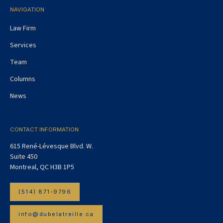
NAVIGATION
Law Firm
Services
Team
Columns
News
CONTACT INFORMATION
615 René-Lévesque Blvd. W.
Suite 450
Montreal, QC H3B 1P5
(514) 871-9796
info@dubelatreille.ca