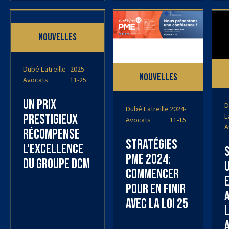
Nouvelles
Dubé Latreille
2025-
Nouvelles
Avocats
11-25
Un prix
D
Dubé Latreille
2024-
L
prestigieux
Avocats
11-15
A
récompense
Stratégies
l'excellence
PME 2024:
du Groupe DCM
commencer
pour en finir
avec la Loi 25