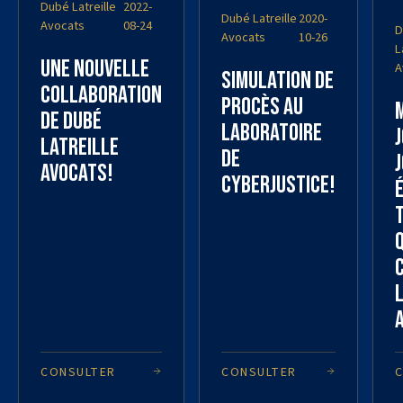
Dubé Latreille
2022-
Dubé Latreille
2020-
Avocats
08-24
D
Avocats
10-26
L
Une nouvelle
A
Simulation de
collaboration
procès au
de Dubé
laboratoire
Latreille
de
Avocats!
cyberjustice!
CONSULTER
CONSULTER