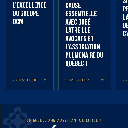
S
l'excellence
cause
p
du Groupe
essentielle
l
DCM
avec Dubé
d
Latreille
c
Avocats et
l’Association
Pulmonaire du
Québec !
CONSULTER
CONSULTER
C
UN ENJEU, UNE QUESTION, UN LITIGE ?