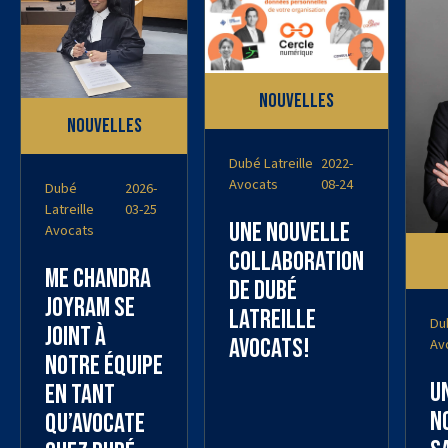
Nouvelles
Nouvelles
Dubé Latreille
2022-
Avocats
08-24
Dubé
2026-
Latreille
03-25
Une nouvelle
Avocats
collaboration
Me Chandra
de Dubé
Joyram se
Latreille
Dub
joint à
Avocats!
Av
notre équipe
U
en tant
n
qu’avocate