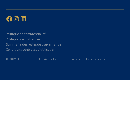
Politique de confidentialité
Politique sur les témoins
Sommaire des règles de gouvernance
Conditions générales d'utilisation
© 2026 Dubé Latreille Avocats Inc. — Tous droits réservés.