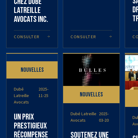
s
chez Dubé
d
Latreille
t
Avocats Inc.
CONSULTER
CONSULTER
C
Nouvelles
Dubé
2025-
Nouvelles
Latreille
11-25
Avocats
Dubé Latreille
2025-
Un prix
Dub
Avocats
03-20
Av
prestigieux
récompense
Soutenez une