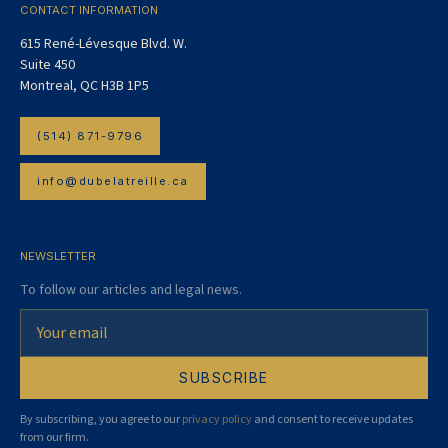
CONTACT INFORMATION
615 René-Lévesque Blvd. W.
Suite 450
Montreal, QC H3B 1P5
(514) 871-9796
info@dubelatreille.ca
NEWSLETTER
To follow our articles and legal news.
By subscribing, you agree to our
privacy policy
and consent to receive updates
from our firm.