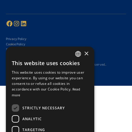
Privacy Policy
Cookie Policy
Summary of governance rules
×
Terms of Service
This website uses cookies
© 2026 Dubé Latreille Avocats Inc. — All rights reserved.
FRENCH
This website uses cookies to improve user
ENGLISH
experience. By using our website you can
consent to or refuse all cookies in
accordance with our Cookie Policy.
Read
more
STRICTLY NECESSARY
ANALYTIC
TARGETING