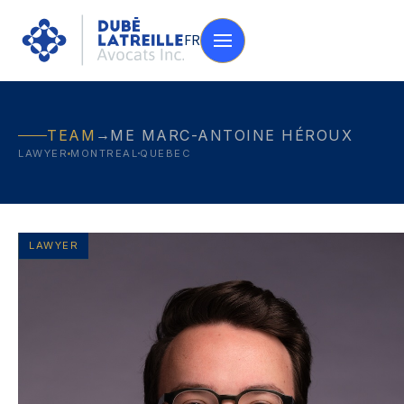
FR
→
TEAM
ME MARC-ANTOINE HÉROUX
LAWYER
MONTREAL
QUEBEC
LAWYER