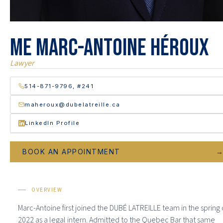
Me Marc-Antoine Héroux
Lawyer
514-871-9796, #241
maheroux@dubelatreille.ca
LinkedIn Profile
BOOK AN APPOINTMENT
OVERVIEW
Marc-Antoine first joined the DUBÉ LATREILLE team in the spring 
2022 as a legal intern. Admitted to the Quebec Bar that same