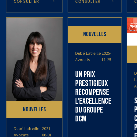
CONSULTER
CONSULTER
Nouvelles
Dubé Latreille
2025-
Avocats
11-25
Un prix
D
L
prestigieux
A
récompense
l'excellence
du Groupe
Nouvelles
DCM
Dubé Latreille
2021-
f
Avocats
06-01