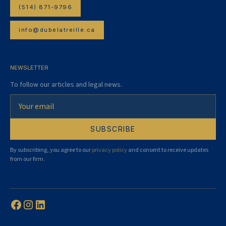
(514) 871-9796
info@dubelatreille.ca
NEWSLETTER
To follow our articles and legal news.
By subscribing, you agree to our
privacy policy
and consent to receive updates
from our firm.