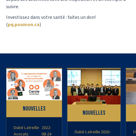
suivre.
Investissez dans votre santé : faites un don!
(
pq.poumon.ca
)
Nouvelles
Nouvelles
Dubé Latreille
2022-
Dubé Latreille
2020-
D
Avocats
08-24