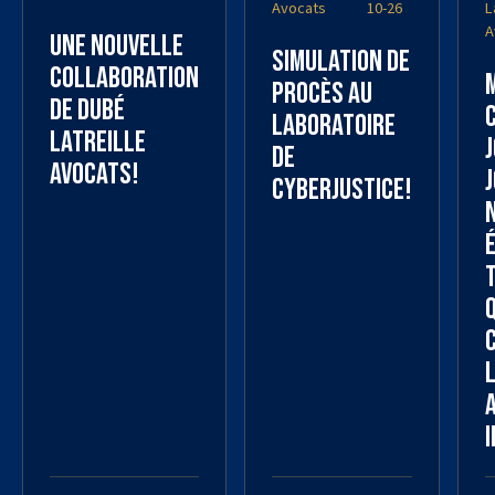
Avocats
10-26
L
A
Une nouvelle
Simulation de
collaboration
procès au
de Dubé
laboratoire
Latreille
de
Avocats!
j
cyberjustice!
I