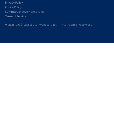
Privacy Policy
Cookie Policy
Summary of governance rules
Terms of Service
© 2026 Dubé Latreille Avocats Inc. — All rights reserved.