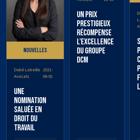
Un prix
D
L
prestigieux
A
récompense
l'excellence
du Groupe
Nouvelles
DCM
Dubé Latreille
2021-
f
Avocats
06-01
l
Une
nomination
saluée en
droit du
travail