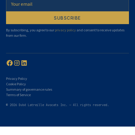
By subscribing, you agree to our
privacy policy
and consent to receive updates
from our firm.
Privacy Policy
Cookie Policy
Summary of governance rules
Terms of Service
© 2026 Dubé Latreille Avocats Inc. — All rights reserved.