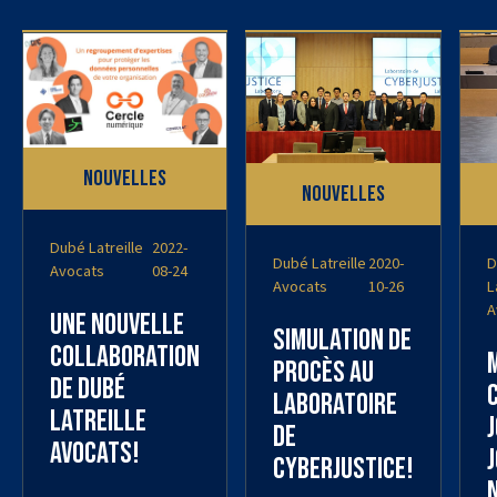
Nouvelles
Nouvelles
Dubé Latreille
2022-
Dubé Latreille
2020-
D
Avocats
08-24
Avocats
10-26
L
A
Une nouvelle
Simulation de
collaboration
procès au
de Dubé
laboratoire
Latreille
de
Avocats!
j
cyberjustice!