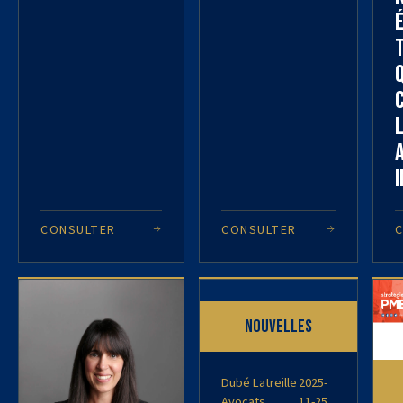
I
CONSULTER
CONSULTER
Nouvelles
Dubé Latreille
2025-
Avocats
11-25