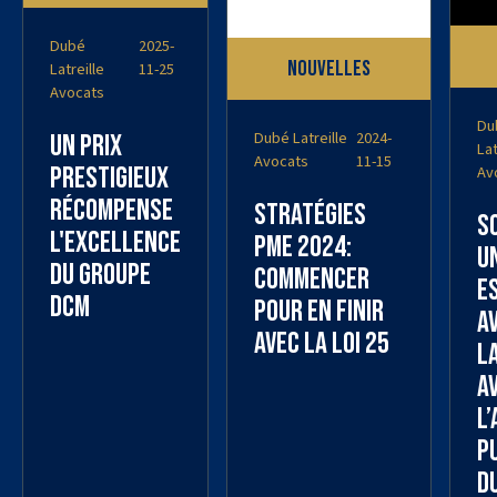
Dubé
2025-
Nouvelles
Latreille
11-25
Avocats
Du
Dubé Latreille
2024-
Un prix
Lat
Avocats
11-15
Av
prestigieux
récompense
Stratégies
S
l'excellence
PME 2024:
u
du Groupe
commencer
e
DCM
pour en finir
a
avec la Loi 25
L
A
l
P
d