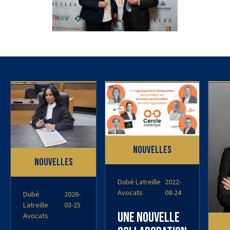
Nouvelles
Nouvelles
Dubé Latreille
2022-
Avocats
08-24
Dubé
2026-
Latreille
03-25
Une nouvelle
Avocats