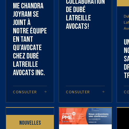
collaboration
Me Chandra
de Dubé
Joyram se
Du
Latreille
joint à
Lat
Avocats!
Av
notre équipe
en tant
U
qu’avocate
n
chez Dubé
s
Latreille
d
Avocats Inc.
t
CONSULTER
CONSULTER
C
Nouvelles