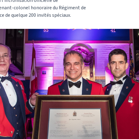
 l’intronisation officielle de
utenant-colonel honoraire du Régiment de
e de quelque 200 invités spéciaux.