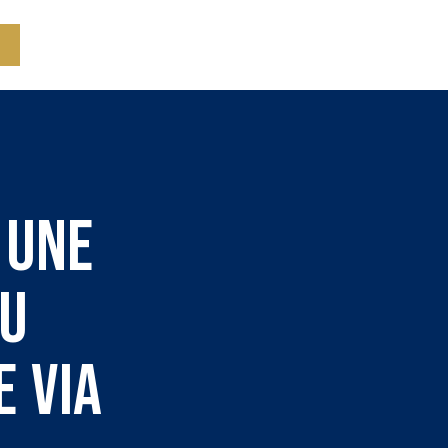
e une
du
e VIA