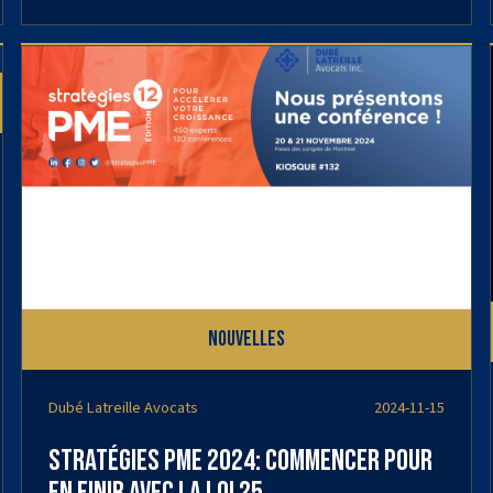
Nouvelles
Dubé Latreille Avocats
2024-11-15
Stratégies PME 2024: commencer pour
en finir avec la Loi 25