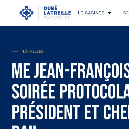
LE CABINET
SE
NOUVELLES
Me Jean-François
soirée protocol
président et che