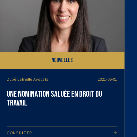
Nouvelles
Dubé Latreille Avocats
2021-06-01
Une nomination saluée en droit du
travail
CONSULTER