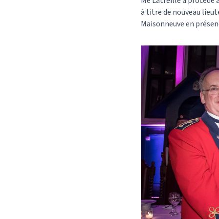
Me Latreille a procédé à
à titre de nouveau lie
Maisonneuve en présenc