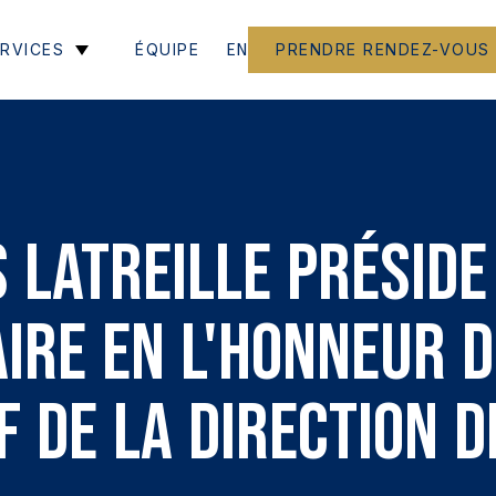
EN
RVICES
ÉQUIPE
PRENDRE RENDEZ-VOUS
 Latreille présid
aire en l'honneur 
f de la direction d