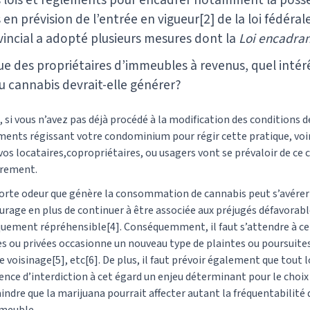
 lois et règlements pour encadrer notamment la possess
en prévision de l’entrée en vigueur[2] de la loi fédéral
ncial a adopté plusieurs mesures dont la
Loi encadran
que des propriétaires d’immeubles à revenus, quel intérê
u cannabis devrait-elle générer?
si vous n’avez pas déjà procédé à la modification des conditions de
nts régissant votre condominium pour régir cette pratique, voir l’
 vos locataires,copropriétaires, ou usagers vont se prévaloir de ce
brement.
la forte odeur que génère la consommation de cannabis peut s’avér
ourage en plus de continuer à être associée aux préjugés défavor
quement répréhensible[4]. Conséquemment, il faut s’attendre à ce
 ou privées occasionne un nouveau type de plaintes ou poursuites
de voisinage[5], etc[6]. De plus, il faut prévoir également que tout
sence d’interdiction à cet égard un enjeu déterminant pour le choi
indre que la marijuana pourrait affecter autant la fréquentabilité 