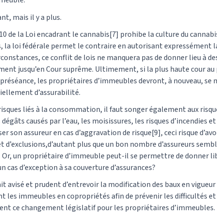
meuble.
t, mais il y a plus.
10 de la Loi encadrant le cannabis[7] prohibe la culture du cannabis
, la loi fédérale permet le contraire en autorisant expressément la
rconstances, ce conflit de lois ne manquera pas de donner lieu à des
ment jusqu’en Cour suprême. Ultimement, si la plus haute cour au
it préséance, les propriétaires d’immeubles devront, à nouveau, se 
iellement d’assurabilité.
 risques liés à la consommation, il faut songer également aux risqu
es dégâts causés par l’eau, les moisissures, les risques d’incendi
iser son assureur en cas d’aggravation de risque[9], ceci risque d’avo
jet d’exclusions,d’autant plus que un bon nombre d’assureurs sembl
. Or, un propriétaire d’immeuble peut-il se permettre de donner lib
un cas d’exception à sa couverture d’assurances?
rait avisé et prudent d’entrevoir la modification des baux en vigueur 
 les immeubles en copropriétés afin de prévenir les difficultés et 
ent ce changement législatif pour les propriétaires d’immeubles.