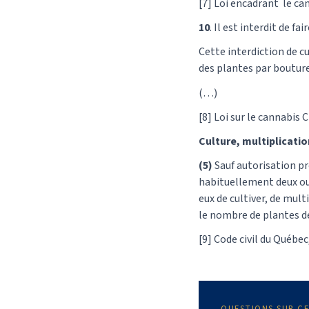
[7] Loi encadrant le can
10
. Il est interdit de fa
Cette interdiction de c
des plantes par boutures
(…)
[8] Loi sur le cannabis C
Culture, multiplicatio
(5)
Sauf autorisation pr
habituellement deux ou p
eux de cultiver, de mult
le nombre de plantes de
[9] Code civil du Québec,