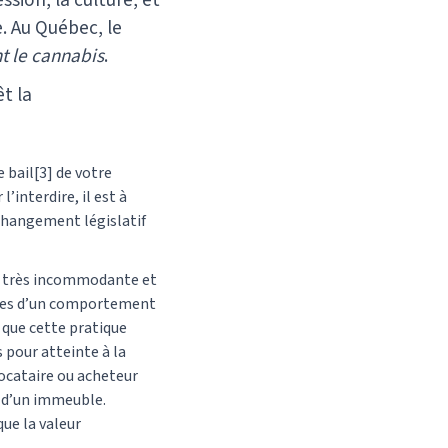
ion, la culture, et
e. Au Québec, le
t le cannabis
.
t la
 bail[3] de votre
interdire, il est à
 changement législatif
er très incommodante et
ables d’un comportement
 que cette pratique
 pour atteinte à la
 locataire ou acheteur
x d’un immeuble.
que la valeur