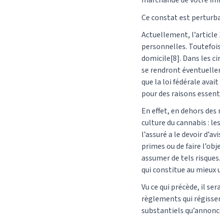
marchande de votre im
Ce constat est perturban
Actuellement, l’article 
personnelles. Toutefois
domicile[8]. Dans les ci
se rendront éventuelle
que la loi fédérale ava
pour des raisons essent
En effet, en dehors des
culture du cannabis : l
l’assuré a le devoir d’av
primes ou de faire l’ob
assumer de tels risques
qui constitue au mieux 
Vu ce qui précède, il se
règlements qui régissent
substantiels qu’annonc