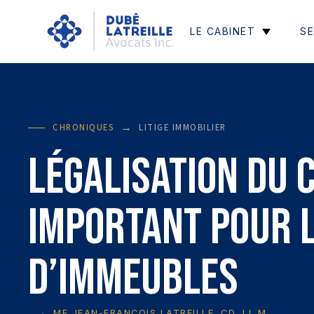
LE CABINET
SE
→
CHRONIQUES
LITIGE IMMOBILIER
Légalisation du 
important pour l
d’immeubles
→
ME JEAN-FRANÇOIS LATREILLE, CD, LL.M.