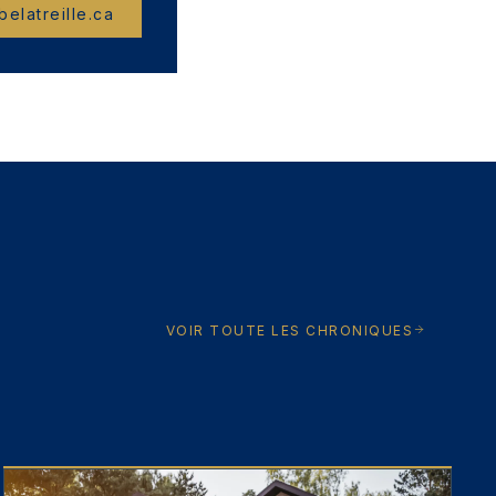
elatreille.ca
VOIR TOUTE LES CHRONIQUES