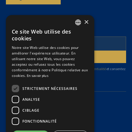
×
INFOLETTRE
Pour suivre nos articles et l’actualité juridique.
Ce site Web utilise des
FRENCH
cookies
ENGLISH
Notre site Web utilise des cookies pour
améliorer l'expérience utilisateur. En
utilisant notre site Web, vous pouvez
acceptez ou refusez tous les cookies
En vous abonnant, vous acceptez notre
politique de confidentialité
et consentez
conformément à notre Politique relative aux
à recevoir des mises à jour de notre cabinet.
cookies.
En savoir plus
STRICTEMENT NÉCESSAIRES
ANALYSE
CIBLAGE
Politique de confidentialité
FONCTIONNALITÉ
Politique sur les témoins
Sommaire des règles de gouvernance