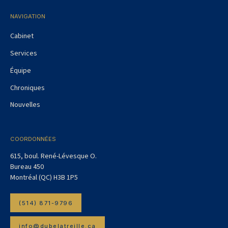
NAVIGATION
Cabinet
Services
Équipe
Chroniques
Nouvelles
COORDONNÉES
615, boul. René-Lévesque O.
Bureau 450
Montréal (QC) H3B 1P5
(514) 871-9796
info@dubelatreille.ca